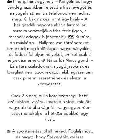
🏡 Pihenj, mint egy helyi – Kényelmes hegyi
vendégházunkban, élvezd a friss levegőt és
a nyugalmat, amit a telefonod nem adhat
meg. 🍲 Lakmározz, mint egy király – A
házigazdák naponta akár a farmról az
asztalra varázsolják a friss ételt (igen, a
második adagok is jöhetnek!). 🗺️ Kultúra,
de másképp – Hallgass vad történeteket,
ismerkedj meg különleges hagyományokkal,
és fedezz fel olyan helyeket, amiket csak a
helyiek ismernek. 🌿 Nincs ló? Nincs gond! –
Ez a túra családoknak, nyugdíjasoknak és
lovaglást nem űzőknek szól, akik egyszerűen
csak pihenni szeretnének és élvezni a
környezetet.
Csak 2-3 nap, nulla kötelezettség, 100%
székelyföldi varázs. Teszteld a vizet, mielőtt
nagyobb túrába vágnál – vagy egyszerűen
csak menekülj el a hétköznapokból egy
kicsit.
📅 A spontaneitás jól áll neked. Foglalj most,
és hagyd, hogy Székelyföld varázsa