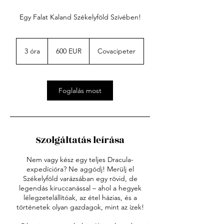
Egy Falat Kaland Székelyföld Szívében!
600
euró
3 óra
3
600 EUR
Covacipeter
ó
r
a
Foglalás most
Szolgáltatás leírása
Nem vagy kész egy teljes Dracula-
expedícióra? Ne aggódj! Merülj el
Székelyföld varázsában egy rövid, de
legendás kiruccanással – ahol a hegyek
lélegzetelállítóak, az étel házias, és a
történetek olyan gazdagok, mint az ízek!