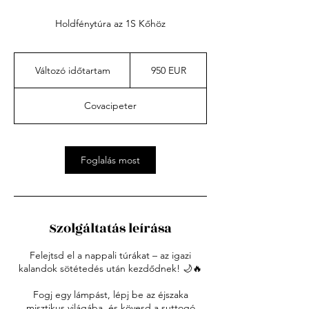
Holdfénytúra az 1S Kőhöz
950
euró
Változó időtartam
V
950 EUR
á
l
Covacipeter
t
o
z
ó
Foglalás most
i
d
ő
t
a
Szolgáltatás leírása
r
t
a
Felejtsd el a nappali túrákat – az igazi
m
kalandok sötétedés után kezdődnek! 🌙🔥
Fogj egy lámpást, lépj be az éjszaka
misztikus világába, és kövesd a suttogó