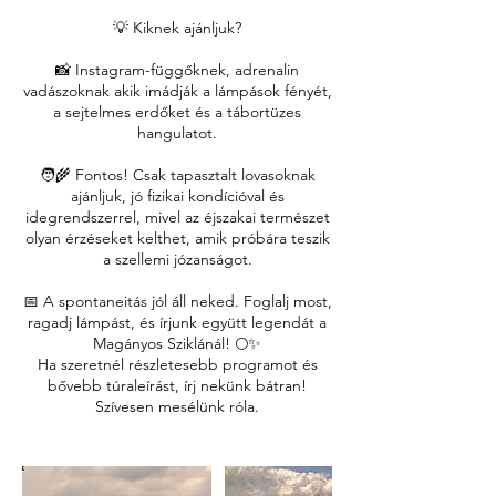
💡 Kiknek ajánljuk?
📸 Instagram-függőknek, adrenalin
vadászoknak akik imádják a lámpások fényét,
a sejtelmes erdőket és a tábortüzes
hangulatot.
🧑‍🌾 Fontos! Csak tapasztalt lovasoknak
ajánljuk, jó fizikai kondícióval és
idegrendszerrel, mivel az éjszakai természet
olyan érzéseket kelthet, amik próbára teszik
a szellemi józanságot.
📅 A spontaneitás jól áll neked. Foglalj most,
ragadj lámpást, és írjunk együtt legendát a
Magányos Sziklánál! 🌕✨
Ha szeretnél részletesebb programot és
bővebb túraleírást, írj nekünk bátran!