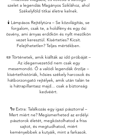
szelet a legendás Magányos Sziklához, ahol
Székelyföld titkai életre kelnek.
🕯️ Lámpásos Rejtélytúra – Se közvilágítás, se
forgalom, csak te, a holdfény és egy ősi
ösvény, ami árnyas erdőkön és nyílt mezőkön
vezet keresztül. Kísérteties? Kicsit.
Felejthetetlen? Teljes mértékben.
📜 Történetek, amik kiállták az idő próbáját –
Az idegenvezetőd nem csak egy
mesemondó. Ő a valódi legendák őrzője –
kísértethistóriák, hősies székely harcosok és
hátborzongató rejtélyek, amik után talán te
is hátrapillantasz majd... csak a biztonság
kedvéért.
🐑 Extra: Találkozás egy igazi pásztorral –
Mert miért ne? Megismerheted az erdélyi
pásztorok életét, megkóstolhatod a friss
sajtot, és megtudhatod, miért
keményebbek a kutyáik, mint a farkasok.