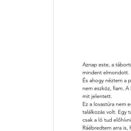
Aznap este, a tábort
mindent elmondott.
És ahogy néztem a pa
nem eszköz, fiam. A l
mit jelentett.
Ez a lovastúra nem 
találkozás volt. Egy 
csak a ló tud előhív
Ráébredtem arra is, 