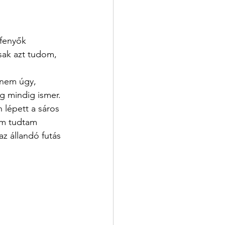
fenyők 
Csak azt tudom, 
anem úgy, 
g mindig ismer.
 lépett a sáros 
em tudtam 
az állandó futás 