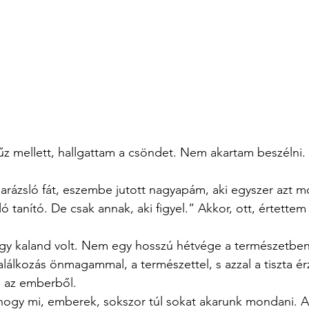
űz mellett, hallgattam a csöndet. Nem akartam beszélni.
rázsló fát, eszembe jutott nagyapám, aki egyszer azt m
ó tanító. De csak annak, aki figyel.” Akkor, ott, értette
egy kaland volt. Nem egy hosszú hétvége a természetben
találkozás önmagammal, a természettel, s azzal a tiszta ér
ni az emberből.
hogy mi, emberek, sokszor túl sokat akarunk mondani. A