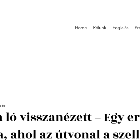
Home
Rólunk
Foglalás
Pr
sás
 ló visszanézett – Egy er
a, ahol az útvonal a szel