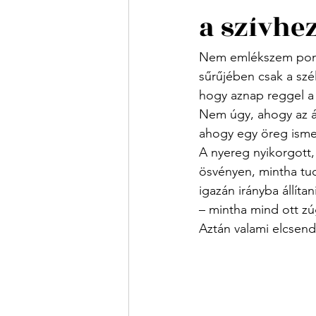
a szívhez
Nem emlékszem pontos
sűrűjében csak a szél
hogy aznap reggel a 
Nem úgy, ahogy az á
ahogy egy öreg ismer
A nyereg nyikorgott, 
ösvényen, mintha tu
igazán irányba állíta
– mintha mind ott z
Aztán valami elcsend