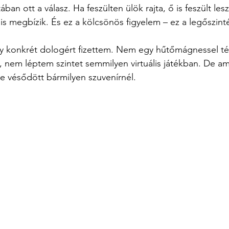
n ott a válasz. Ha feszülten ülök rajta, ő is feszült lesz
 megbízik. És ez a kölcsönös figyelem – ez a legőszinté
y konkrét dologért fizettem. Nem egy hűtőmágnessel té
 nem léptem szintet semmilyen virtuális játékban. De am
e vésődött bármilyen szuvenírnél.