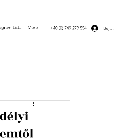
ogram Lista
More
+40 (0) 749 279 554
Bejelentkezés
délyi
lemtől