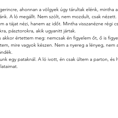
gerincre, ahonnan a völgyek úgy tárultak elénk, mintha a
ránk. A ló megállt. Nem szólt, nem mozdult, csak nézett. 
m a tájat nézi, hanem az időt. Mintha visszanézne régi cs
a, pásztorokra, akik ugyanitt jártak.
És akkor értettem meg: nemcsak én figyelem őt, ő is fig
ttem, mire vagyok készen. Nem a nyereg a lényeg, nem a 
ándék.
nk egy pataknál. A ló ivott, én csak ültem a parton, és
lataimat. 