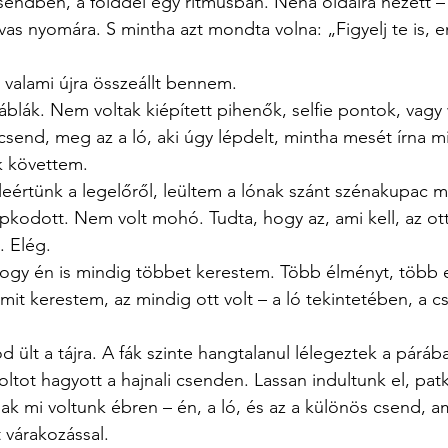
sendben, a földdel egy ritmusban. Néha oldalra nézett –
vas nyomára. S mintha azt mondta volna: „Figyelj te is, e
 valami újra összeállt bennem.
áblák. Nem voltak kiépített pihenők, selfie pontok, vagy w
 csend, meg az a ló, aki úgy lépdelt, mintha mesét írna 
k követtem.
leértünk a legelőről, leültem a lónak szánt szénakupac m
kodott. Nem volt mohó. Tudta, hogy az, ami kell, az ot
 Elég.
hogy én is mindig többet kerestem. Több élményt, több 
mit kerestem, az mindig ott volt – a ló tekintetében, a c
ült a tájra. A fák szinte hangtalanul lélegeztek a párába
ltot hagyott a hajnali csenden. Lassan indultunk el, patkó
sak mi voltunk ébren – én, a ló, és az a különös csend, a
t várakozással.