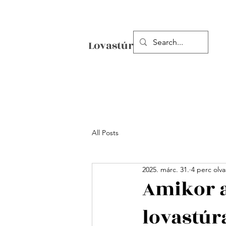
Lovastúrák Erdélyben
All Posts
2025. márc. 31.
4 perc olva
Amikor a
lovastúr