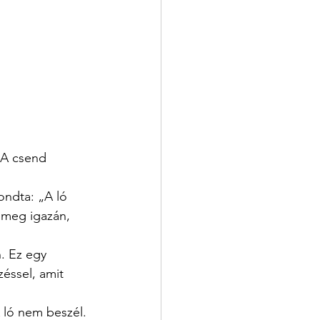
 A csend 
ondta: „A ló 
m meg igazán, 
. Ez egy 
zéssel, amit 
 ló nem beszél. 