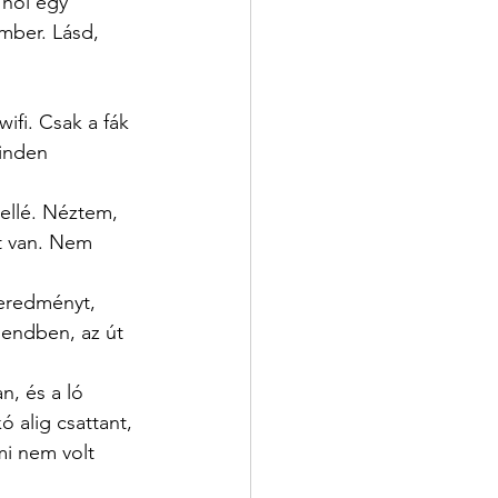
 hol egy 
mber. Lásd, 
ifi. Csak a fák 
minden 
ellé. Néztem, 
t van. Nem 
eredményt, 
sendben, az út 
n, és a ló 
 alig csattant, 
mi nem volt 