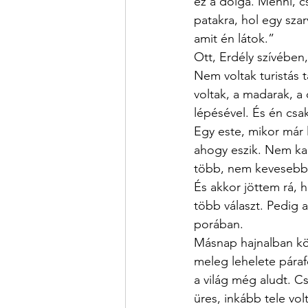
ez a dolga. Menni, c
patakra, hol egy szar
amit én látok.”
Ott, Erdély szívében,
Nem voltak turistás t
voltak, a madarak, a
lépésével. És én csa
Egy este, mikor már 
ahogy eszik. Nem kap
több, nem kevesebb.
És akkor jöttem rá, 
több választ. Pedig a
porában.
Másnap hajnalban köd 
meleg lehelete párafo
a világ még aludt. C
üres, inkább tele vol