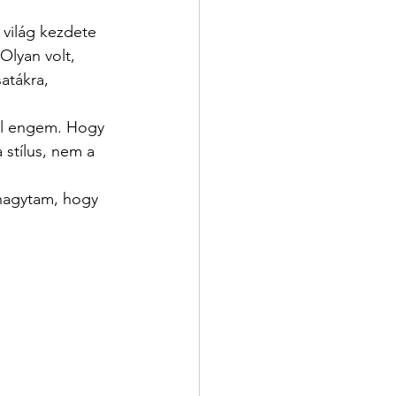
 világ kezdete 
Olyan volt, 
atákra, 
yel engem. Hogy 
stílus, nem a 
 hagytam, hogy 