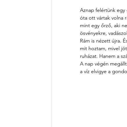
Aznap felértünk egy 
óta ott vártak volna 
mint egy őrző, aki ne
ösvényekre, vadászokr
Rám is nézett újra. 
mit hoztam, mivel jö
ruházat. Hanem a sz
A nap végén megálltu
a víz elvigye a gondo